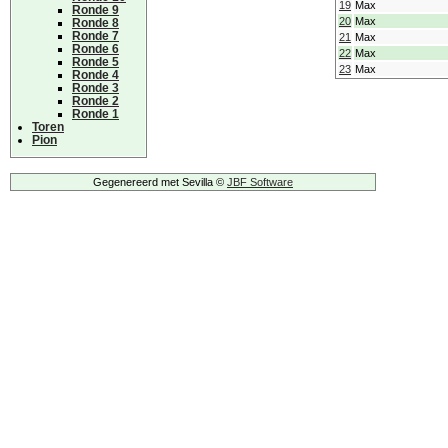
19
Max
Ronde 9
20
Max
Ronde 8
Ronde 7
21
Max
Ronde 6
22
Max
Ronde 5
23
Max
Ronde 4
Ronde 3
Ronde 2
Ronde 1
Toren
Pion
Gegenereerd met Sevilla ©
JBF Software