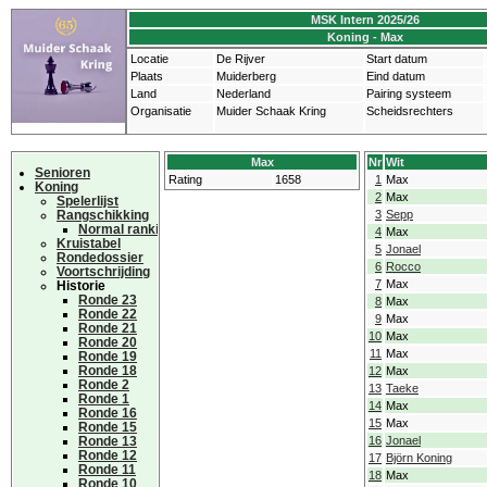
MSK Intern 2025/26
Koning - Max
Locatie
De Rijver
Start datum
Plaats
Muiderberg
Eind datum
Land
Nederland
Pairing systeem
Organisatie
Muider Schaak Kring
Scheidsrechters
Max
Nr
Wit
Senioren
Rating
1658
1
Max
Koning
2
Max
Spelerlijst
Rangschikking
3
Sepp
Normal ranking
4
Max
Kruistabel
5
Jonael
Rondedossier
6
Rocco
Voortschrijding
7
Max
Historie
Ronde 23
8
Max
Ronde 22
9
Max
Ronde 21
10
Max
Ronde 20
11
Max
Ronde 19
Ronde 18
12
Max
Ronde 2
13
Taeke
Ronde 1
14
Max
Ronde 16
15
Max
Ronde 15
Ronde 13
16
Jonael
Ronde 12
17
Björn Koning
Ronde 11
18
Max
Ronde 10