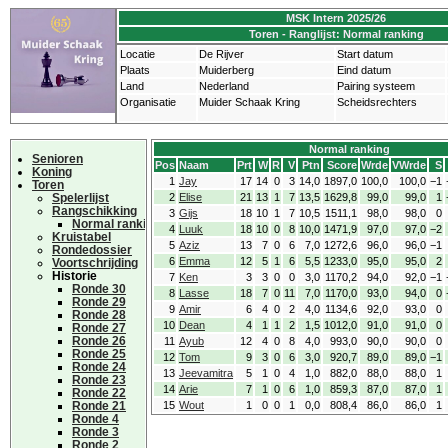
MSK Intern 2025/26
Toren - Ranglijst: Normal ranking
Locatie
De Rijver
Start datum
Plaats
Muiderberg
Eind datum
Land
Nederland
Pairing systeem
Organisatie
Muider Schaak Kring
Scheidsrechters
Normal ranking
Senioren
Pos
Naam
Prt
W
R
V
Ptn
Score
Wrde
VWrde
S
Koning
1
Jay
17
14
0
3
14,0
1897,0
100,0
100,0
−1
Toren
Spelerlijst
2
Elise
21
13
1
7
13,5
1629,8
99,0
99,0
1
Rangschikking
3
Gijs
18
10
1
7
10,5
1511,1
98,0
98,0
0
Normal ranking
4
Luuk
18
10
0
8
10,0
1471,9
97,0
97,0
−2
Kruistabel
5
Aziz
13
7
0
6
7,0
1272,6
96,0
96,0
−1
Rondedossier
6
Emma
12
5
1
6
5,5
1233,0
95,0
95,0
2
Voortschrijding
Historie
7
Ken
3
3
0
0
3,0
1170,2
94,0
92,0
−1
Ronde 30
8
Lasse
18
7
0
11
7,0
1170,0
93,0
94,0
0
Ronde 29
9
Amir
6
4
0
2
4,0
1134,6
92,0
93,0
0
Ronde 28
10
Dean
4
1
1
2
1,5
1012,0
91,0
91,0
0
Ronde 27
Ronde 26
11
Ayub
12
4
0
8
4,0
993,0
90,0
90,0
0
Ronde 25
12
Tom
9
3
0
6
3,0
920,7
89,0
89,0
−1
Ronde 24
13
Jeevamitra
5
1
0
4
1,0
882,0
88,0
88,0
1
Ronde 23
14
Arie
7
1
0
6
1,0
859,3
87,0
87,0
1
Ronde 22
Ronde 21
15
Wout
1
0
0
1
0,0
808,4
86,0
86,0
1
Ronde 4
Ronde 3
Ronde 2