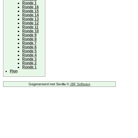
Ronde 1
Ronde 16
Ronde 15
Ronde 14
Ronde 13
Ronde 12
Ronde 11
Ronde 10
Ronde 9
Ronde 8
Ronde 7
Ronde 6
Ronde 5
Ronde 4
Ronde 3
Ronde 2
Ronde 1
Pion
Gegenereerd met Sevilla ©
JBF Software