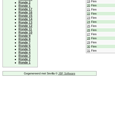
19
Finn
Ronde 2
20
Finn
Ronde 1
Ronde 17
21
Finn
Ronde 16
22
Finn
Ronde 15
23
Finn
Ronde 14
24
Finn
Ronde 13
Ronde 12
25
Finn
Ronde 11
26
Finn
Ronde 10
27
Finn
Ronde 9
28
Finn
Ronde 8
Ronde 7
29
Finn
Ronde 6
30
Finn
Ronde 5
31
Finn
Ronde 4
Ronde 3
Ronde 2
Ronde 1
Gegenereerd met Sevilla ©
JBF Software