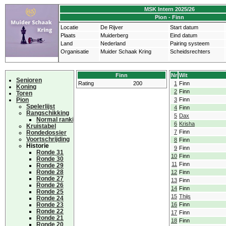
MSK Intern 2025/26
Pion - Finn
Locatie
De Rijver
Start datum
Plaats
Muiderberg
Eind datum
Land
Nederland
Pairing systeem
Organisatie
Muider Schaak Kring
Scheidsrechters
Finn
Nr
Wit
Senioren
Rating
200
1
Finn
Koning
2
Finn
Toren
Pion
3
Finn
Spelerlijst
4
Finn
Rangschikking
5
Dax
Normal ranking
6
Krisha
Kruistabel
7
Finn
Rondedossier
Voortschrijding
8
Finn
Historie
9
Finn
Ronde 31
10
Finn
Ronde 30
11
Finn
Ronde 29
Ronde 28
12
Finn
Ronde 27
13
Finn
Ronde 26
14
Finn
Ronde 25
15
Thijs
Ronde 24
Ronde 23
16
Finn
Ronde 22
17
Finn
Ronde 21
18
Finn
Ronde 20