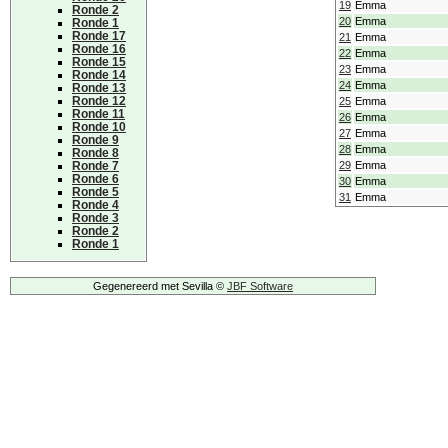
19
Emma
Ronde 2
20
Emma
Ronde 1
Ronde 17
21
Emma
Ronde 16
22
Emma
Ronde 15
23
Emma
Ronde 14
24
Emma
Ronde 13
Ronde 12
25
Emma
Ronde 11
26
Emma
Ronde 10
27
Emma
Ronde 9
28
Emma
Ronde 8
Ronde 7
29
Emma
Ronde 6
30
Emma
Ronde 5
31
Emma
Ronde 4
Ronde 3
Ronde 2
Ronde 1
Gegenereerd met Sevilla ©
JBF Software