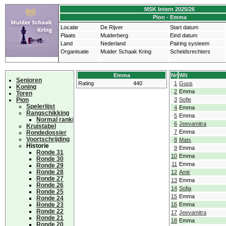
MSK Intern 2025/26
Pion - Emma
Locatie
De Rijver
Start datum
Plaats
Muiderberg
Eind datum
Land
Nederland
Pairing systeem
Organisatie
Muider Schaak Kring
Scheidsrechters
Emma
Nr
Wit
Senioren
Rating
440
1
Guus
Koning
2
Emma
Toren
Pion
3
Sofie
Spelerlijst
4
Emma
Rangschikking
5
Emma
Normal ranking
6
Jeevamitra
Kruistabel
7
Emma
Rondedossier
Voortschrijding
8
Mats
Historie
9
Emma
Ronde 31
10
Emma
Ronde 30
11
Emma
Ronde 29
Ronde 28
12
Amir
Ronde 27
13
Emma
Ronde 26
14
Sofia
Ronde 25
15
Emma
Ronde 24
Ronde 23
16
Emma
Ronde 22
17
Jeevamitra
Ronde 21
18
Emma
Ronde 20