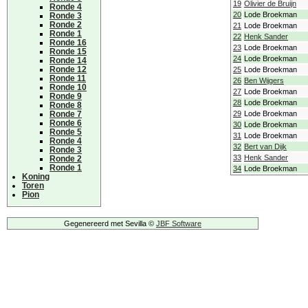
19
Olivier de Bruijn
Ronde 4
20
Lode Broekman
Ronde 3
Ronde 2
21
Lode Broekman
Ronde 1
22
Henk Sander
Ronde 16
23
Lode Broekman
Ronde 15
24
Lode Broekman
Ronde 14
Ronde 12
25
Lode Broekman
Ronde 11
26
Ben Wijgers
Ronde 10
27
Lode Broekman
Ronde 9
28
Lode Broekman
Ronde 8
Ronde 7
29
Lode Broekman
Ronde 6
30
Lode Broekman
Ronde 5
31
Lode Broekman
Ronde 4
32
Bert van Dijk
Ronde 3
33
Henk Sander
Ronde 2
Ronde 1
34
Lode Broekman
Koning
Toren
Pion
Gegenereerd met Sevilla ©
JBF Software