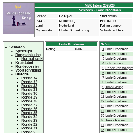
MSK Intern 2025/26
Senioren - Lode Broekman
Locatie
De Rijver
Start datum
Plaats
Muiderberg
Eind datum
Land
Nederland
Pairing systeem
Organisatie
Muider Schaak Kring
Scheidsrechters
Lode Broekman
Nr
Wit
Senioren
Rating
1604
1
Lode Broekman
Spelerlijst
2
Lode Broekman
Rangschikking
Normal ranking
3
Lode Broekman
Kruistabel
4
Bob Jansen
Rondedossier
5
Renee van Wagens
Voortschrijding
6
Lode Broekman
Historie
7
Lode Broekman
Ronde 34
Ronde 33
8
Lode Broekman
Ronde 32
9
Toon Gieling
Ronde 31
10
Lode Broekman
Ronde 30
11
Lode Broekman
Ronde 29
Ronde 28
12
Lode Broekman
Ronde 27
13
Lode Broekman
Ronde 26
14
Lode Broekman
Ronde 25
15
Lode Broekman
Ronde 24
Ronde 23
16
Taeke Regeer
Ronde 22
17
Lode Broekman
Ronde 21
18
Lode Broekman
Ronde 5