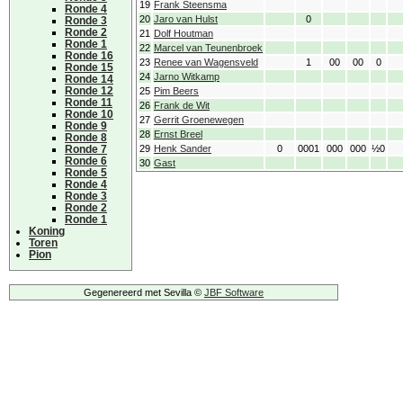
19
Frank Steensma
Ronde 4
20
Jaro van Hulst
0
Ronde 3
Ronde 2
21
Dolf Houtman
Ronde 1
22
Marcel van Teunenbroek
Ronde 16
23
Renee van Wagensveld
1
00
00
0
Ronde 15
24
Jarno Witkamp
Ronde 14
Ronde 12
25
Pim Beers
Ronde 11
26
Frank de Wit
Ronde 10
27
Gerrit Groenewegen
Ronde 9
28
Ernst Breel
Ronde 8
Ronde 7
29
Henk Sander
0
0001
000
000
½0
Ronde 6
30
Gast
Ronde 5
Ronde 4
Ronde 3
Ronde 2
Ronde 1
Koning
Toren
Pion
Gegenereerd met Sevilla ©
JBF Software