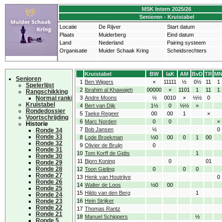
MSK Intern 2025/26
Senioren - Kruistabel
Locatie
De Rijver
Start datum
Plaats
Muiderberg
Eind datum
Land
Nederland
Pairing systeem
Organisatie
Muider Schaak Kring
Scheidsrechters
Kruistabel
BW
IaK
AM
BvD
TR
M
Senioren
1
Ben Wijgers
×
11111
½
0½
11
1
Spelerlijst
2
Ibrahim al Khawajeh
00000
×
1101
1
11
1
Rangschikking
Normal ranking
3
Andre Moons
½
0010
×
½½
0
Kruistabel
4
Bert van Dijk
1½
0
½½
×
Rondedossier
5
Taeke Regeer
00
00
1
×
Voortschrijding
6
Marc Norden
0
0
×
Historie
7
Bob Jansen
½
0
Ronde 34
Ronde 33
8
Lode Broekman
½0
00
0
1
00
Ronde 32
9
Olivier de Bruijn
0
Ronde 31
10
Tom Korff de Gidts
1
Ronde 30
11
Bjorn Koning
0
01
Ronde 29
Ronde 28
12
Toon Gieling
0
0
0
Ronde 27
13
Henk van Houtrijve
0
Ronde 26
14
Walter de Loos
½0
00
Ronde 25
15
Hildo van den Berg
1
Ronde 24
Ronde 23
16
Hein Strijker
Ronde 22
17
Thomas Rantz
Ronde 21
18
Manuel Schippers
½
Ronde 5