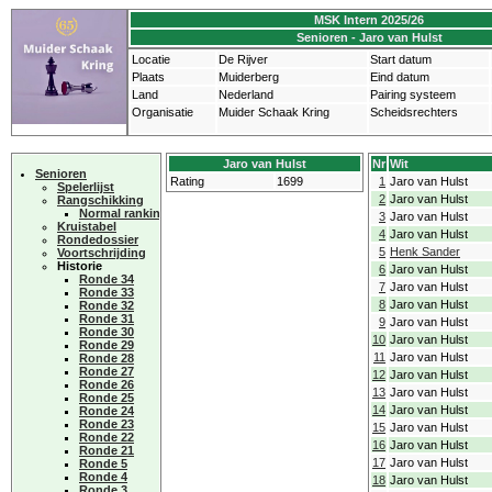
MSK Intern 2025/26
Senioren - Jaro van Hulst
Locatie
De Rijver
Start datum
Plaats
Muiderberg
Eind datum
Land
Nederland
Pairing systeem
Organisatie
Muider Schaak Kring
Scheidsrechters
Jaro van Hulst
Nr
Wit
Senioren
Rating
1699
1
Jaro van Hulst
Spelerlijst
2
Jaro van Hulst
Rangschikking
Normal ranking
3
Jaro van Hulst
Kruistabel
4
Jaro van Hulst
Rondedossier
5
Henk Sander
Voortschrijding
Historie
6
Jaro van Hulst
Ronde 34
7
Jaro van Hulst
Ronde 33
8
Jaro van Hulst
Ronde 32
Ronde 31
9
Jaro van Hulst
Ronde 30
10
Jaro van Hulst
Ronde 29
11
Jaro van Hulst
Ronde 28
Ronde 27
12
Jaro van Hulst
Ronde 26
13
Jaro van Hulst
Ronde 25
14
Jaro van Hulst
Ronde 24
Ronde 23
15
Jaro van Hulst
Ronde 22
16
Jaro van Hulst
Ronde 21
17
Jaro van Hulst
Ronde 5
Ronde 4
18
Jaro van Hulst
Ronde 3