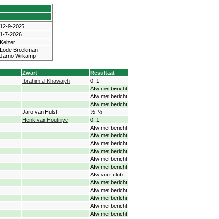
12-9-2025
1-7-2026
Keizer
Lode Broekman
Jarno Witkamp
Zwart
Resultaat
Ibrahim al Khawajeh
0−1
Afw met bericht
Afw met bericht
Afw met bericht
Jaro van Hulst
½−½
Henk van Houtrijve
0−1
Afw met bericht
Afw met bericht
Afw met bericht
Afw met bericht
Afw met bericht
Afw met bericht
Afw voor club
Afw met bericht
Afw met bericht
Afw met bericht
Afw met bericht
Afw met bericht