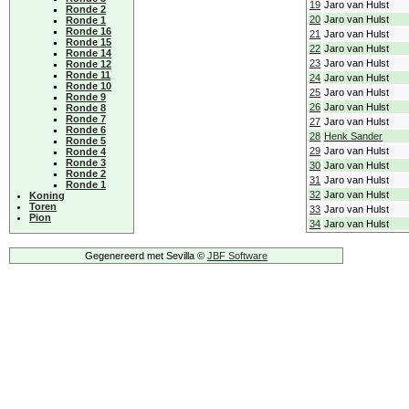
19
Jaro van Hulst
Ronde 2
20
Jaro van Hulst
Ronde 1
Ronde 16
21
Jaro van Hulst
Ronde 15
22
Jaro van Hulst
Ronde 14
23
Jaro van Hulst
Ronde 12
Ronde 11
24
Jaro van Hulst
Ronde 10
25
Jaro van Hulst
Ronde 9
26
Jaro van Hulst
Ronde 8
Ronde 7
27
Jaro van Hulst
Ronde 6
28
Henk Sander
Ronde 5
29
Jaro van Hulst
Ronde 4
Ronde 3
30
Jaro van Hulst
Ronde 2
31
Jaro van Hulst
Ronde 1
32
Jaro van Hulst
Koning
Toren
33
Jaro van Hulst
Pion
34
Jaro van Hulst
Gegenereerd met Sevilla ©
JBF Software