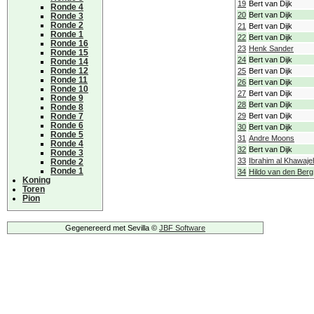
19
Bert van Dijk
Ronde 4
20
Bert van Dijk
Ronde 3
Ronde 2
21
Bert van Dijk
Ronde 1
22
Bert van Dijk
Ronde 16
23
Henk Sander
Ronde 15
24
Bert van Dijk
Ronde 14
Ronde 12
25
Bert van Dijk
Ronde 11
26
Bert van Dijk
Ronde 10
27
Bert van Dijk
Ronde 9
28
Bert van Dijk
Ronde 8
Ronde 7
29
Bert van Dijk
Ronde 6
30
Bert van Dijk
Ronde 5
31
Andre Moons
Ronde 4
32
Bert van Dijk
Ronde 3
33
Ibrahim al Khawaje
Ronde 2
Ronde 1
34
Hildo van den Berg
Koning
Toren
Pion
Gegenereerd met Sevilla ©
JBF Software