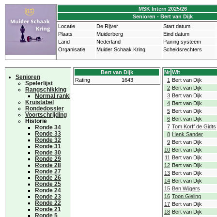
MSK Intern 2025/26
Senioren - Bert van Dijk
Locatie
De Rijver
Start datum
Plaats
Muiderberg
Eind datum
Land
Nederland
Pairing systeem
Organisatie
Muider Schaak Kring
Scheidsrechters
Bert van Dijk
Nr
Wit
Senioren
Rating
1643
1
Bert van Dijk
Spelerlijst
2
Bert van Dijk
Rangschikking
Normal ranking
3
Bert van Dijk
Kruistabel
4
Bert van Dijk
Rondedossier
5
Bert van Dijk
Voortschrijding
6
Bert van Dijk
Historie
7
Tom Korff de Gidts
Ronde 34
Ronde 33
8
Henk Sander
Ronde 32
9
Bert van Dijk
Ronde 31
10
Bert van Dijk
Ronde 30
11
Bert van Dijk
Ronde 29
Ronde 28
12
Bert van Dijk
Ronde 27
13
Bert van Dijk
Ronde 26
14
Bert van Dijk
Ronde 25
15
Ben Wijgers
Ronde 24
Ronde 23
16
Toon Gieling
Ronde 22
17
Bert van Dijk
Ronde 21
18
Bert van Dijk
Ronde 5