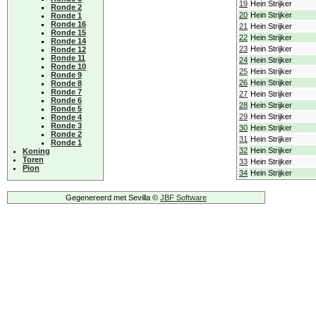
19
Hein Strijker
Ronde 2
20
Hein Strijker
Ronde 1
Ronde 16
21
Hein Strijker
Ronde 15
22
Hein Strijker
Ronde 14
23
Hein Strijker
Ronde 12
Ronde 11
24
Hein Strijker
Ronde 10
25
Hein Strijker
Ronde 9
26
Hein Strijker
Ronde 8
Ronde 7
27
Hein Strijker
Ronde 6
28
Hein Strijker
Ronde 5
29
Hein Strijker
Ronde 4
Ronde 3
30
Hein Strijker
Ronde 2
31
Hein Strijker
Ronde 1
32
Hein Strijker
Koning
Toren
33
Hein Strijker
Pion
34
Hein Strijker
Gegenereerd met Sevilla ©
JBF Software