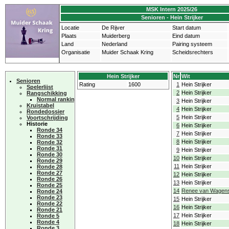
MSK Intern 2025/26
Senioren - Hein Strijker
Locatie
De Rijver
Start datum
Plaats
Muiderberg
Eind datum
Land
Nederland
Pairing systeem
Organisatie
Muider Schaak Kring
Scheidsrechters
Hein Strijker
Nr
Wit
Senioren
Rating
1600
1
Hein Strijker
Spelerlijst
2
Hein Strijker
Rangschikking
Normal ranking
3
Hein Strijker
Kruistabel
4
Hein Strijker
Rondedossier
5
Hein Strijker
Voortschrijding
Historie
6
Hein Strijker
Ronde 34
7
Hein Strijker
Ronde 33
8
Hein Strijker
Ronde 32
Ronde 31
9
Hein Strijker
Ronde 30
10
Hein Strijker
Ronde 29
11
Hein Strijker
Ronde 28
Ronde 27
12
Hein Strijker
Ronde 26
13
Hein Strijker
Ronde 25
14
Renee van Wagens
Ronde 24
Ronde 23
15
Hein Strijker
Ronde 22
16
Hein Strijker
Ronde 21
17
Hein Strijker
Ronde 5
Ronde 4
18
Hein Strijker
Ronde 3