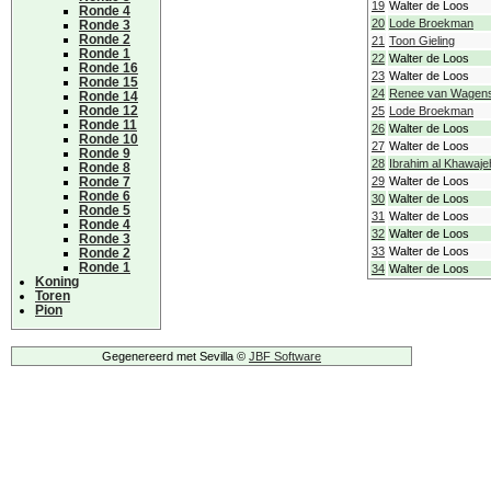
19
Walter de Loos
Ronde 4
20
Lode Broekman
Ronde 3
Ronde 2
21
Toon Gieling
Ronde 1
22
Walter de Loos
Ronde 16
23
Walter de Loos
Ronde 15
24
Renee van Wagens
Ronde 14
Ronde 12
25
Lode Broekman
Ronde 11
26
Walter de Loos
Ronde 10
27
Walter de Loos
Ronde 9
28
Ibrahim al Khawaje
Ronde 8
Ronde 7
29
Walter de Loos
Ronde 6
30
Walter de Loos
Ronde 5
31
Walter de Loos
Ronde 4
32
Walter de Loos
Ronde 3
33
Walter de Loos
Ronde 2
Ronde 1
34
Walter de Loos
Koning
Toren
Pion
Gegenereerd met Sevilla ©
JBF Software