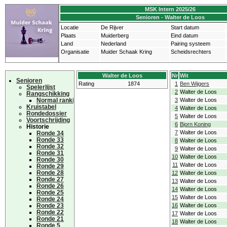
MSK Intern 2025/26
Senioren - Walter de Loos
Locatie
De Rijver
Start datum
Plaats
Muiderberg
Eind datum
Land
Nederland
Pairing systeem
Organisatie
Muider Schaak Kring
Scheidsrechters
Walter de Loos
Nr
Wit
Senioren
Rating
1874
1
Ben Wijgers
Spelerlijst
2
Walter de Loos
Rangschikking
Normal ranking
3
Walter de Loos
Kruistabel
4
Walter de Loos
Rondedossier
5
Walter de Loos
Voortschrijding
6
Bjorn Koning
Historie
7
Walter de Loos
Ronde 34
Ronde 33
8
Walter de Loos
Ronde 32
9
Walter de Loos
Ronde 31
10
Walter de Loos
Ronde 30
11
Walter de Loos
Ronde 29
Ronde 28
12
Walter de Loos
Ronde 27
13
Walter de Loos
Ronde 26
14
Walter de Loos
Ronde 25
15
Walter de Loos
Ronde 24
Ronde 23
16
Walter de Loos
Ronde 22
17
Walter de Loos
Ronde 21
18
Walter de Loos
Ronde 5