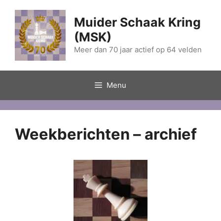
Ga
naar
Muider Schaak Kring
de
(MSK)
inhoud
Meer dan 70 jaar actief op 64 velden
Menu
Weekberichten – archief