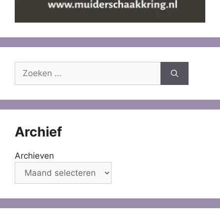
Zoek
naar:
Archief
Archieven