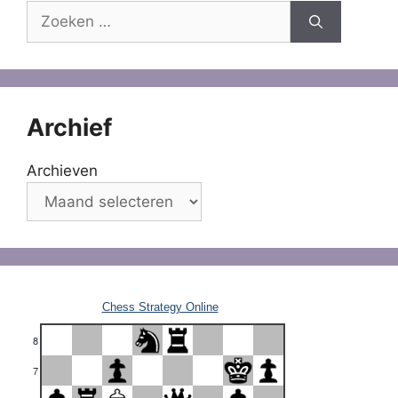
Zoek
naar:
Archief
Archieven