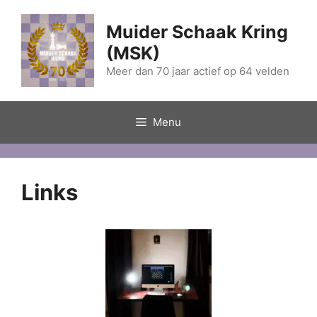
Ga
naar
Muider Schaak Kring
de
(MSK)
inhoud
Meer dan 70 jaar actief op 64 velden
Menu
Links