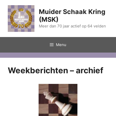
Ga
naar
Muider Schaak Kring
de
(MSK)
inhoud
Meer dan 70 jaar actief op 64 velden
Menu
Weekberichten – archief