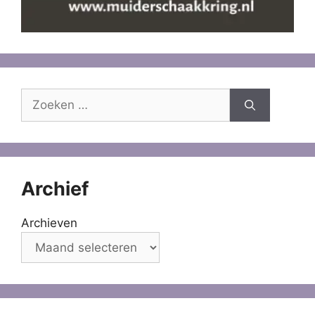
Zoek
naar:
Archief
Archieven