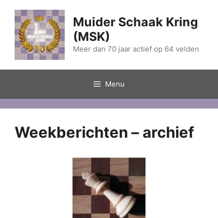
Ga
naar
Muider Schaak Kring
de
(MSK)
inhoud
Meer dan 70 jaar actief op 64 velden
Menu
Weekberichten – archief