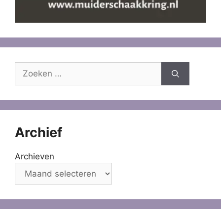
Zoek
naar:
Archief
Archieven