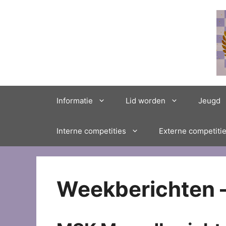
Ga
naar
de
inhoud
Informatie
Lid worden
Jeugd
Interne competities
Externe competiti
Weekberichten –