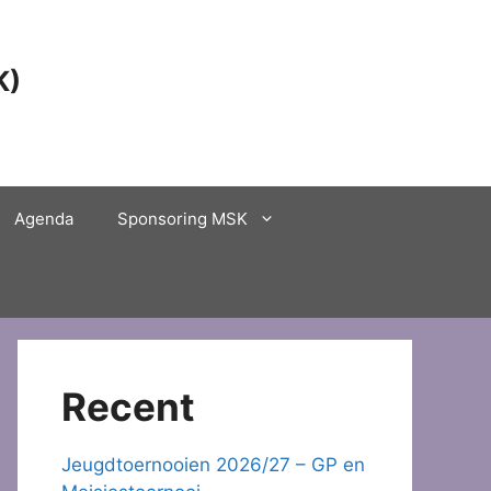
K)
Agenda
Sponsoring MSK
Recent
Jeugdtoernooien 2026/27 – GP en