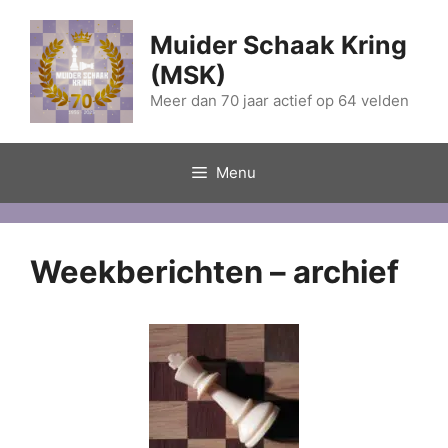
Ga
naar
Muider Schaak Kring
de
(MSK)
inhoud
Meer dan 70 jaar actief op 64 velden
Menu
Weekberichten – archief