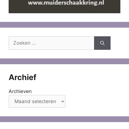
Zoek
naar:
Archief
Archieven