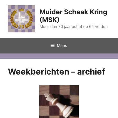
Ga
naar
Muider Schaak Kring
de
(MSK)
inhoud
Meer dan 70 jaar actief op 64 velden
Menu
Weekberichten – archief