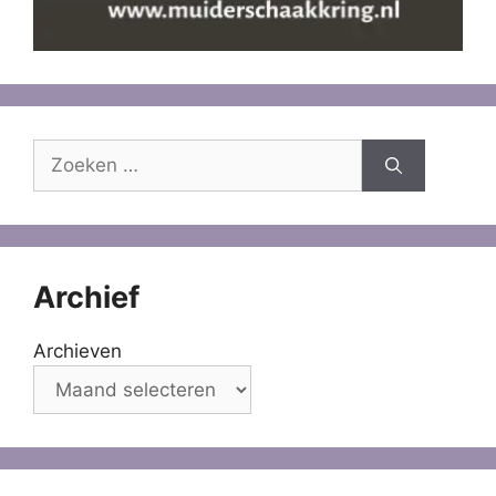
Zoek
naar:
Archief
Archieven