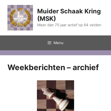
Ga
naar
Muider Schaak Kring
de
(MSK)
inhoud
Meer dan 70 jaar actief op 64 velden
Menu
Weekberichten – archief