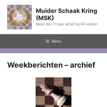
Ga
naar
Muider Schaak Kring
de
(MSK)
inhoud
Meer dan 70 jaar actief op 64 velden
Menu
Weekberichten – archief