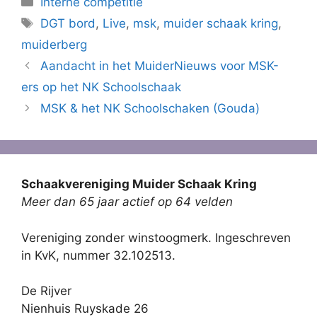
Interne competitie
Tags
DGT bord
,
Live
,
msk
,
muider schaak kring
,
muiderberg
Aandacht in het MuiderNieuws voor MSK-
ers op het NK Schoolschaak
MSK & het NK Schoolschaken (Gouda)
Schaakvereniging Muider Schaak Kring
Meer dan 65 jaar actief op 64 velden
Vereniging zonder winstoogmerk. Ingeschreven
in KvK, nummer 32.102513.
De Rijver
Nienhuis Ruyskade 26