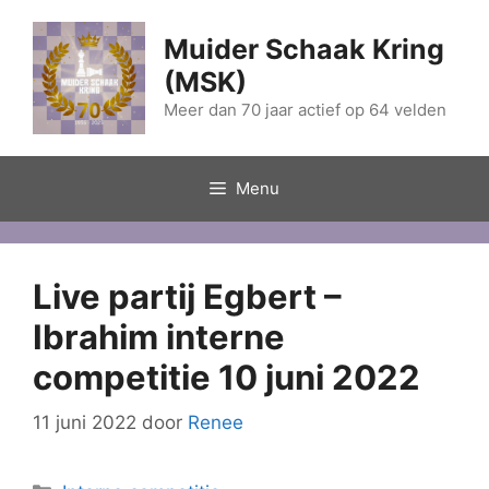
Ga
naar
Muider Schaak Kring
de
(MSK)
inhoud
Meer dan 70 jaar actief op 64 velden
Menu
Live partij Egbert –
Ibrahim interne
competitie 10 juni 2022
11 juni 2022
door
Renee
Categorieën