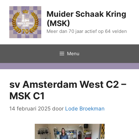
Ga
naar
Muider Schaak Kring
de
(MSK)
inhoud
Meer dan 70 jaar actief op 64 velden
Menu
sv Amsterdam West C2 –
MSK C1
14 februari 2025
door
Lode Broekman