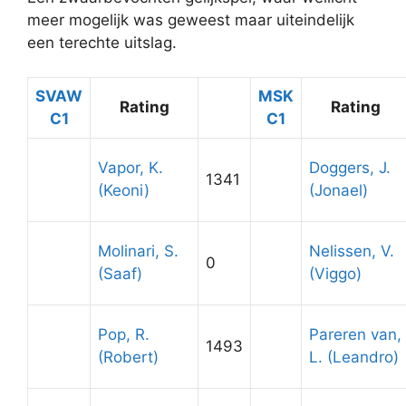
meer mogelijk was geweest maar uiteindelijk
een terechte uitslag.
SVAW
MSK
Rating
Rating
C1
C1
Vapor, K.
Doggers, J.
1341
(Keoni)
(Jonael)
Molinari, S.
Nelissen, V.
0
(Saaf)
(Viggo)
Pop, R.
Pareren van,
1493
(Robert)
L. (Leandro)