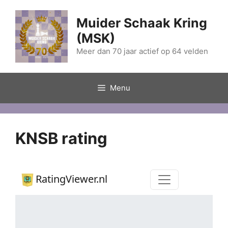
Ga
naar
Muider Schaak Kring
de
(MSK)
inhoud
Meer dan 70 jaar actief op 64 velden
Menu
KNSB rating