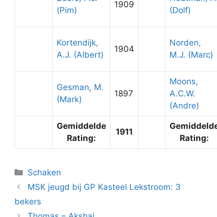
1909
(Pim)
(Dolf)
Kortendijk,
Norden,
1904
A.J. (Albert)
M.J. (Marc)
Moons,
Gesman, M.
1897
A.C.W.
(Mark)
(Andre)
Gemiddelde
Gemiddeld
1911
Rating:
Rating:
Categorieën
Schaken
MSK jeugd bij GP Kasteel Lekstroom: 3
bekers
Thomas – Akshaj