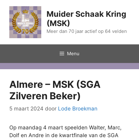
Ga
naar
Muider Schaak Kring
de
(MSK)
inhoud
Meer dan 70 jaar actief op 64 velden
Menu
Almere – MSK (SGA
Zilveren Beker)
5 maart 2024
door
Lode Broekman
Op maandag 4 maart speelden Walter, Marc,
Dolf en Andre in de kwartfinale van de SGA