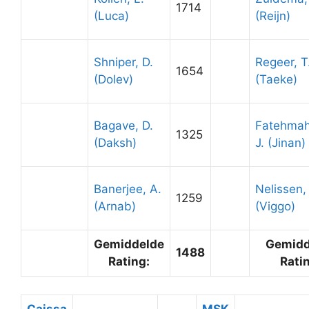
1714
(Luca)
(Reijn)
Shniper, D.
Regeer, T
1654
(Dolev)
(Taeke)
Bagave, D.
Fatehma
1325
(Daksh)
J. (Jinan)
Banerjee, A.
Nelissen,
1259
(Arnab)
(Viggo)
Gemiddelde
Gemidd
1488
Rating:
Rati
Caissa
MSK