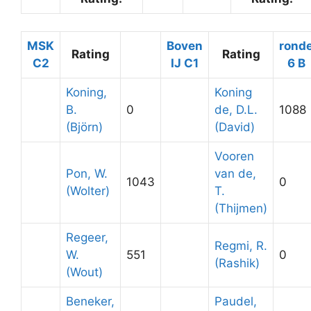
MSK
Boven
rond
Rating
Rating
C2
IJ C1
6 B
Koning,
Koning
B.
0
de, D.L.
1088
(Björn)
(David)
Vooren
Pon, W.
van de,
1043
0
(Wolter)
T.
(Thijmen)
Regeer,
Regmi, R.
W.
551
0
(Rashik)
(Wout)
Beneker,
Paudel,