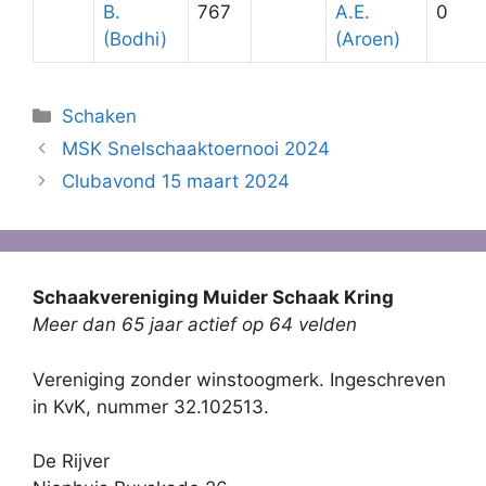
B.
767
A.E.
0
(Bodhi)
(Aroen)
Categorieën
Schaken
MSK Snelschaaktoernooi 2024
Clubavond 15 maart 2024
Schaakvereniging Muider Schaak Kring
Meer dan 65 jaar actief op 64 velden
Vereniging zonder winstoogmerk. Ingeschreven
in KvK, nummer 32.102513.
De Rijver