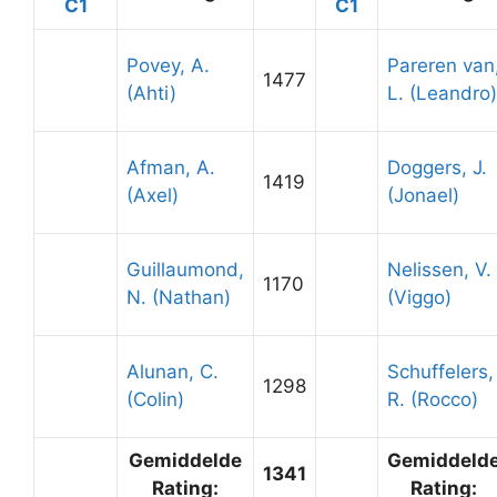
C1
C1
Povey, A.
Pareren van
1477
(Ahti)
L. (Leandro)
Afman, A.
Doggers, J.
1419
(Axel)
(Jonael)
Guillaumond,
Nelissen, V.
1170
N. (Nathan)
(Viggo)
Alunan, C.
Schuffelers,
1298
(Colin)
R. (Rocco)
Gemiddelde
Gemiddeld
1341
Rating:
Rating: