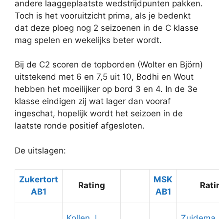
andere laaggeplaatste wedstrijdpunten pakken.
Toch is het vooruitzicht prima, als je bedenkt
dat deze ploeg nog 2 seizoenen in de C klasse
mag spelen en wekelijks beter wordt.
Bij de C2 scoren de topborden (Wolter en Björn)
uitstekend met 6 en 7,5 uit 10, Bodhi en Wout
hebben het moeilijker op bord 3 en 4. In de 3e
klasse eindigen zij wat lager dan vooraf
ingeschat, hopelijk wordt het seizoen in de
laatste ronde positief afgesloten.
De uitslagen:
Zukertort
MSK
Rating
Rati
AB1
AB1
Kollen, L.
Zuidema,