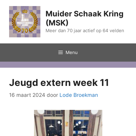
Ga
naar
Muider Schaak Kring
de
(MSK)
inhoud
Meer dan 70 jaar actief op 64 velden
Menu
Jeugd extern week 11
16 maart 2024
door
Lode Broekman