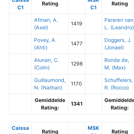
Rating
Rating
C1
C1
Afman, A.
Pareren van
1419
(Axel)
L. (Leandro)
Povey, A.
Doggers, J.
1477
(Ahti)
(Jonael)
Alunan, C.
Ronde de,
1298
(Colin)
M. (Max)
Guillaumond,
Schuffelers,
1170
N. (Nathan)
R. (Rocco)
Gemiddelde
Gemiddeld
1341
Rating:
Rating:
Caissa
MSK
Rating
Rating