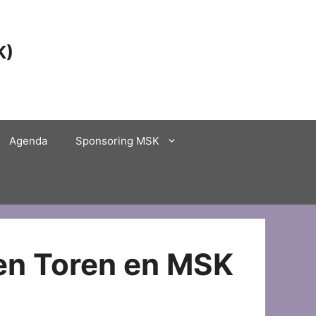
K)
Agenda
Sponsoring MSK
en Toren en MSK