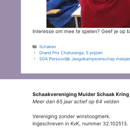
Interesse om mee te spelen? Geef je op 
Categorieën
Schaken
Grand Prix Chaturanga: 5 prijzen
SGA Persoonlijk Jeugdkampioenschap meisjes
Schaakvereniging Muider Schaak Kring
Meer dan 65 jaar actief op 64 velden
Vereniging zonder winstoogmerk.
Ingeschreven in KvK, nummer 32.102513.