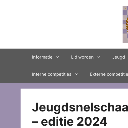
Ga
naar
de
inhoud
Informatie
Lid worden
Jeugd
Interne competities
Externe competiti
Jeugdsnelschaa
– editie 2024