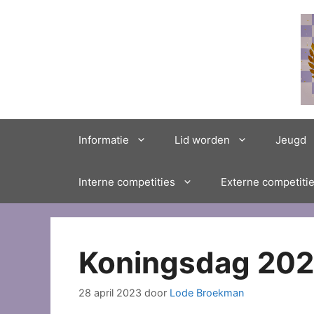
Ga
naar
de
inhoud
Informatie
Lid worden
Jeugd
Interne competities
Externe competiti
Koningsdag 20
28 april 2023
door
Lode Broekman