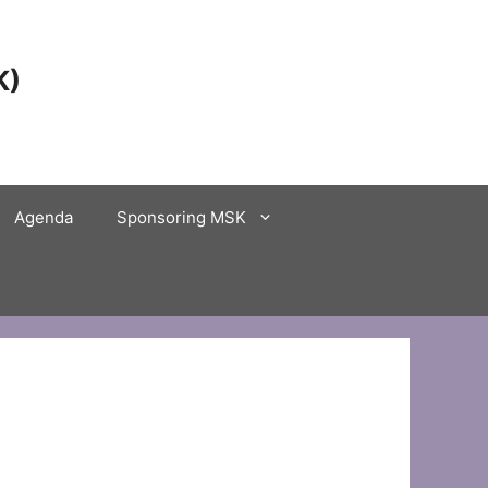
K)
Agenda
Sponsoring MSK