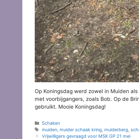
Op Koningsdag werd zowel in Muiden als i
met voorbijgangers, zoals Bob. Op de Bri
gebruikt. Mooie Koningsdag!
Categorieën
Schaken
Tags
muiden
,
muider schaak kring
,
muiderberg
,
sch
Vrijwilligers gevraagd voor MSK GP 21 mei