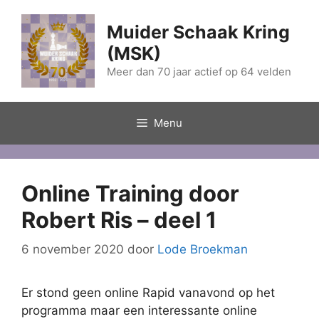
Ga
naar
Muider Schaak Kring
de
(MSK)
inhoud
Meer dan 70 jaar actief op 64 velden
Menu
Online Training door
Robert Ris – deel 1
6 november 2020
door
Lode Broekman
Er stond geen online Rapid vanavond op het
programma maar een interessante online