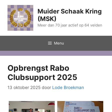
Ga
naar
Muider Schaak Kring
de
(MSK)
inhoud
Meer dan 70 jaar actief op 64 velden
Menu
Opbrengst Rabo
Clubsupport 2025
13 oktober 2025
door
Lode Broekman