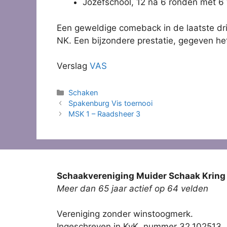
Jozefschool, 12 na 6 ronden met 6 
Een geweldige comeback in de laatste dri
NK. Een bijzondere prestatie, gegeven het
Verslag
VAS
Categorieën
Schaken
Spakenburg Vis toernooi
MSK 1 – Raadsheer 3
Schaakvereniging Muider Schaak Kring
Meer dan 65 jaar actief op 64 velden
Vereniging zonder winstoogmerk.
Ingeschreven in KvK, nummer 32.102513.