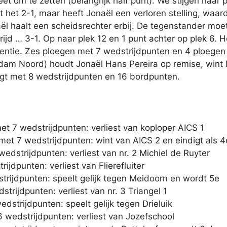
eet om te zetten (belangrijk half punt). We stijgen naar
het 2-1, maar heeft Jonaël een verloren stelling, waardo
aël haalt een scheidsrechter erbij. De tegenstander mo
ijd … 3-1. Op naar plek 12 en 1 punt achter op plek 6. He
rentie. Zes ploegen met 7 wedstrijdpunten en 4 ploegen
rdam Noord) houdt Jonaël Hans Pereira op remise, win
digt met 8 wedstrijdpunten en 16 bordpunten.
t 7 wedstrijdpunten: verliest van koploper AICS 1
n met 7 wedstrijdpunten: wint van AICS 2 en eindigt als 4
dstrijdpunten: verliest van nr. 2 Michiel de Ruyter
jdpunten: verliest van Flierefluiter
strijdpunten: speelt gelijk tegen Meidoorn en wordt 5e
rijdpunten: verliest van nr. 3 Triangel 1
strijdpunten: speelt gelijk tegen Drieluik
6 wedstrijdpunten: verliest van Jozefschool