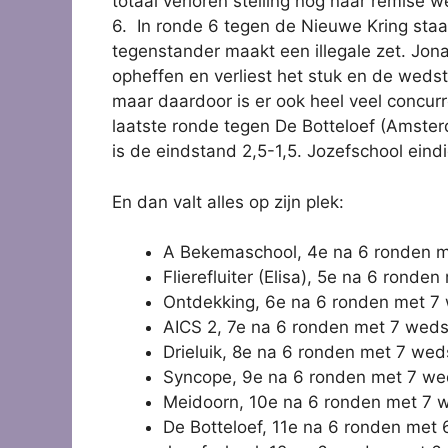
totaal verloren stelling nog naar remise w
6. In ronde 6 tegen de Nieuwe Kring staat 
tegenstander maakt een illegale zet. Jon
opheffen en verliest het stuk en de wedstr
maar daardoor is er ook heel veel concur
laatste ronde tegen De Botteloef (Amste
is de eindstand 2,5-1,5. Jozefschool ein
En dan valt alles op zijn plek:
A Bekemaschool, 4e na 6 ronden me
Flierefluiter (Elisa), 5e na 6 ronde
Ontdekking, 6e na 6 ronden met 7 we
AICS 2, 7e na 6 ronden met 7 wedstri
Drieluik, 8e na 6 ronden met 7 wed
Syncope, 9e na 6 ronden met 7 wedst
Meidoorn, 10e na 6 ronden met 7 wed
De Botteloef, 11e na 6 ronden met 