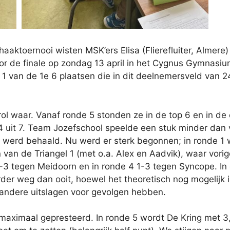
chaaktoernooi wisten MSK’ers Elisa (Flierefluiter, Alme
oor de finale op zondag 13 april in het Cygnus Gymnas
van de 1e 6 plaatsen die in dit deelnemersveld van 24
rol waar. Vanaf ronde 5 stonden ze in de top 6 en in de
 4 uit 7. Team Jozefschool speelde een stuk minder dan v
g werd behaald. Nu werd er sterk begonnen; in ronde 
en van de Triangel 1 (met o.a. Alex en Aadvik), waar v
-3 tegen Meidoorn en in ronde 4 1-3 tegen Syncope. In
der weg dan ooit, hoewel het theoretisch nog mogelijk is
 andere uitslagen voor gevolgen hebben.
aximaal gepresteerd. In ronde 5 wordt De Kring met 3,