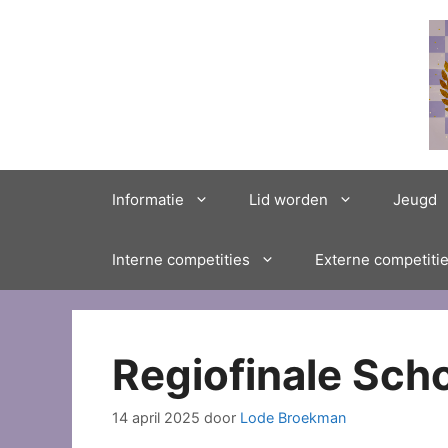
Ga
naar
de
inhoud
Informatie
Lid worden
Jeugd
Interne competities
Externe competiti
Regiofinale Sch
14 april 2025
door
Lode Broekman