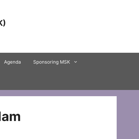
K)
Agenda
Sponsoring MSK
dam