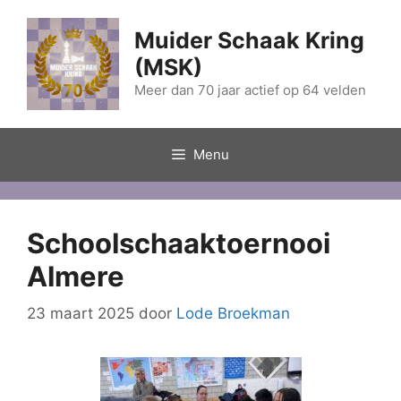
Ga
naar
Muider Schaak Kring
de
(MSK)
inhoud
Meer dan 70 jaar actief op 64 velden
Menu
Schoolschaaktoernooi
Almere
23 maart 2025
door
Lode Broekman