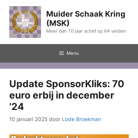
Ga
naar
Muider Schaak Kring
de
(MSK)
inhoud
Meer dan 70 jaar actief op 64 velden
Menu
Update SponsorKliks: 70
euro erbij in december
’24
10 januari 2025
door
Lode Broekman