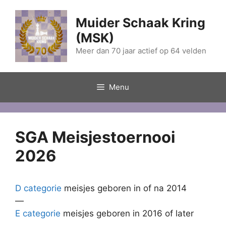
Ga
naar
Muider Schaak Kring
de
(MSK)
inhoud
Meer dan 70 jaar actief op 64 velden
Menu
SGA Meisjestoernooi
2026
D categorie
meisjes geboren in of na 2014
—
E categorie
meisjes geboren in 2016 of later