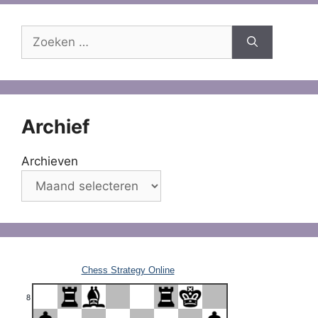
Zoek
naar:
Archief
Archieven