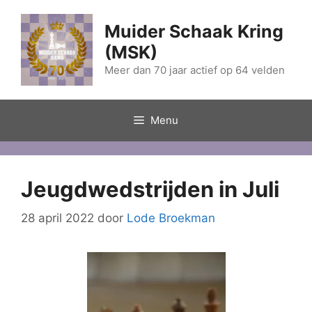
Ga
naar
Muider Schaak Kring
de
(MSK)
inhoud
Meer dan 70 jaar actief op 64 velden
Menu
Jeugdwedstrijden in Juli
28 april 2022
door
Lode Broekman