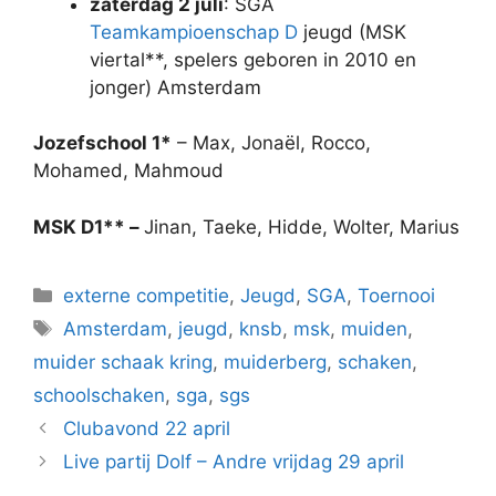
zaterdag 2 juli
: SGA
Teamkampioenschap D
jeugd (MSK
viertal**, spelers geboren in 2010 en
jonger) Amsterdam
Jozefschool 1*
– Max, Jonaël, Rocco,
Mohamed, Mahmoud
MSK D1** –
Jinan, Taeke, Hidde, Wolter, Marius
Categorieën
externe competitie
,
Jeugd
,
SGA
,
Toernooi
Tags
Amsterdam
,
jeugd
,
knsb
,
msk
,
muiden
,
muider schaak kring
,
muiderberg
,
schaken
,
schoolschaken
,
sga
,
sgs
Clubavond 22 april
Live partij Dolf – Andre vrijdag 29 april