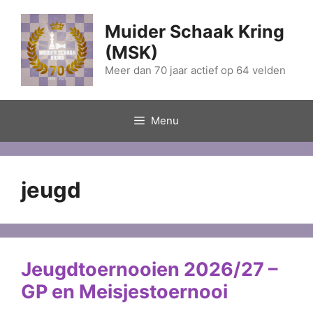
Ga
naar
Muider Schaak Kring
de
(MSK)
inhoud
Meer dan 70 jaar actief op 64 velden
Menu
jeugd
Jeugdtoernooien 2026/27 –
GP en Meisjestoernooi