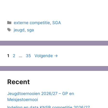
Categorieën
externe competitie
,
SGA
Tags
jeugd
,
sga
Pagina
Pagina
Pagina
1
2
…
35
Volgende
→
Recent
Jeugdtoernooien 2026/27 – GP en
Meisjestoernooi
Indeling en data KNSB competitie 2026/27