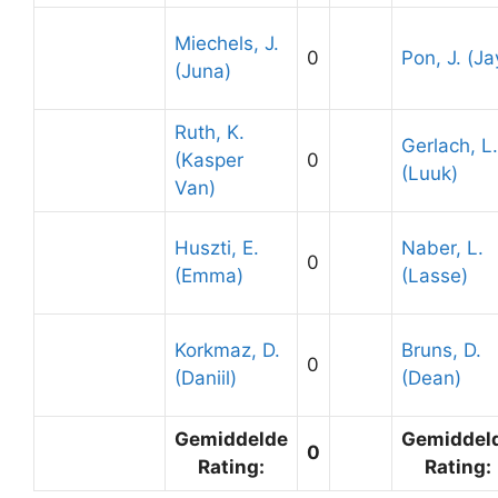
Miechels, J.
0
Pon, J. (Ja
(Juna)
Ruth, K.
Gerlach, L.
(Kasper
0
(Luuk)
Van)
Huszti, E.
Naber, L.
0
(Emma)
(Lasse)
Korkmaz, D.
Bruns, D.
0
(Daniil)
(Dean)
Gemiddelde
Gemiddel
0
Rating:
Rating: