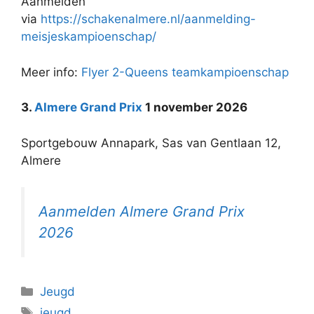
Aanmelden
via
https://schakenalmere.nl/aanmelding-
meisjeskampioenschap/
Meer info:
Flyer 2-Queens teamkampioenschap
3.
Almere Grand Prix
1 november 2026
Sportgebouw Annapark, Sas van Gentlaan 12,
Almere
Aanmelden Almere Grand Prix
2026
Categorieën
Jeugd
Tags
jeugd