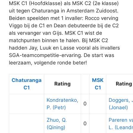
MSK C1 (Hoofdklasse) als MSK C2 (2e klasse)
uit tegen Chaturanga in Amsterdam Zuidoost.
Beiden speelden met 1 invaller: Rocco verving
Viggo bij de C1 en Dean debuteerde bij de C2
als vervanger van Gijs. MSK C1 wist de
matchpunten binnen te halen. Bij MSK C2
hadden Jay, Luuk en Lasse vooral als invallers
SGA-teamcompetitie-ervaring. De start was
leerzaam, volgende ronde beter!
Chaturanga
MSK
Rating
Rating
C1
C1
Kondratenko,
Doggers, J
0
P. (Petr)
(Jonael)
Zhuo, Q.
Pareren v
0
(Qining)
L. (Leand