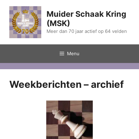
Ga
naar
Muider Schaak Kring
de
(MSK)
inhoud
Meer dan 70 jaar actief op 64 velden
Menu
Weekberichten – archief