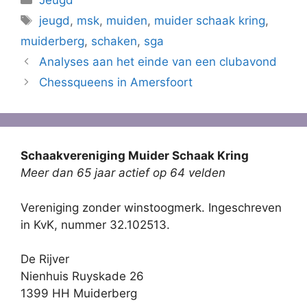
Jeugd
Tags
jeugd
,
msk
,
muiden
,
muider schaak kring
,
muiderberg
,
schaken
,
sga
Analyses aan het einde van een clubavond
Chessqueens in Amersfoort
Schaakvereniging Muider Schaak Kring
Meer dan 65 jaar actief op 64 velden
Vereniging zonder winstoogmerk. Ingeschreven
in KvK, nummer 32.102513.
De Rijver
Nienhuis Ruyskade 26
1399 HH Muiderberg