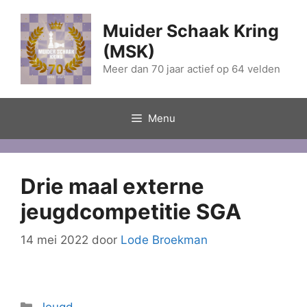
Ga
naar
Muider Schaak Kring
de
(MSK)
inhoud
Meer dan 70 jaar actief op 64 velden
Menu
Drie maal externe
jeugdcompetitie SGA
14 mei 2022
door
Lode Broekman
Categorieën