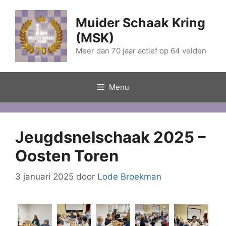
Ga
naar
Muider Schaak Kring
de
(MSK)
inhoud
Meer dan 70 jaar actief op 64 velden
Menu
Jeugdsnelschaak 2025 –
Oosten Toren
3 januari 2025
door
Lode Broekman