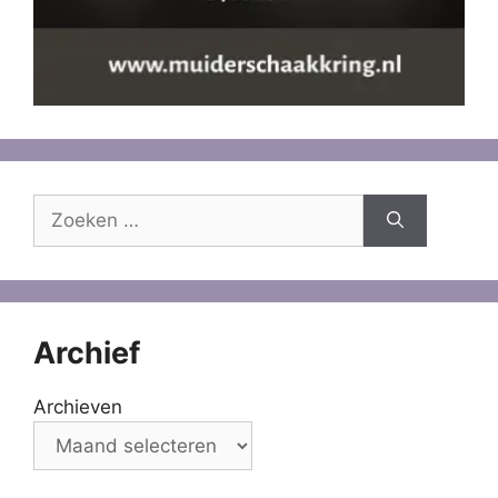
Zoek
naar:
Archief
Archieven