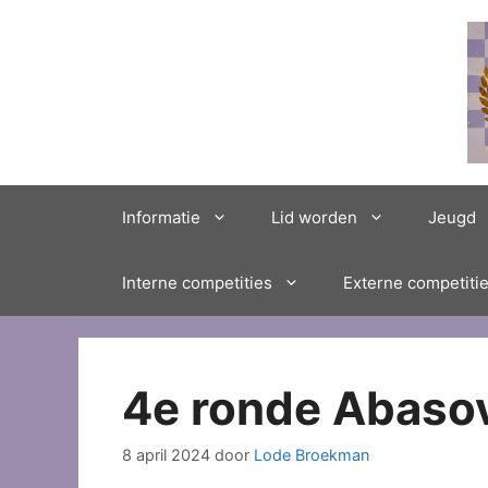
Ga
naar
de
inhoud
Informatie
Lid worden
Jeugd
Interne competities
Externe competiti
4e ronde Abasov
8 april 2024
door
Lode Broekman