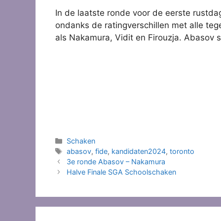
In de laatste ronde voor de eerste rustd
ondanks de ratingverschillen met alle teg
als Nakamura, Vidit en Firouzja. Abasov s
Categorieën
Schaken
Tags
abasov
,
fide
,
kandidaten2024
,
toronto
3e ronde Abasov – Nakamura
Halve Finale SGA Schoolschaken