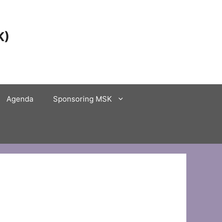
K)
Agenda
Sponsoring MSK