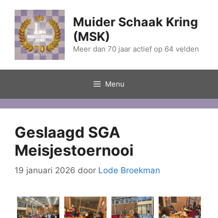
Ga
naar
Muider Schaak Kring
de
(MSK)
inhoud
Meer dan 70 jaar actief op 64 velden
Menu
Geslaagd SGA
Meisjestoernooi
19 januari 2026
door
Lode Broekman