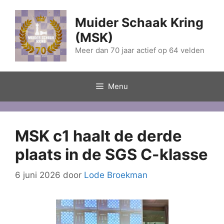
Ga
naar
Muider Schaak Kring
de
(MSK)
inhoud
Meer dan 70 jaar actief op 64 velden
Menu
MSK c1 haalt de derde
plaats in de SGS C-klasse
6 juni 2026
door
Lode Broekman