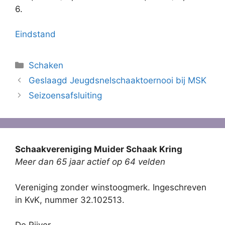
6.
Eindstand
Categorieën
Schaken
Geslaagd Jeugdsnelschaaktoernooi bij MSK
Seizoensafsluiting
Schaakvereniging Muider Schaak Kring
Meer dan 65 jaar actief op 64 velden
Vereniging zonder winstoogmerk. Ingeschreven
in KvK, nummer 32.102513.