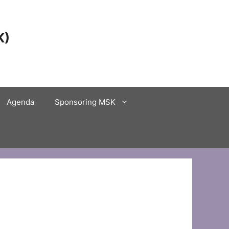
K)
Agenda
Sponsoring MSK