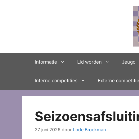
Ga
naar
de
inhoud
Informatie
Lid worden
Jeugd
Interne competities
Externe competiti
Seizoensafsluit
27 juni 2026
door
Lode Broekman