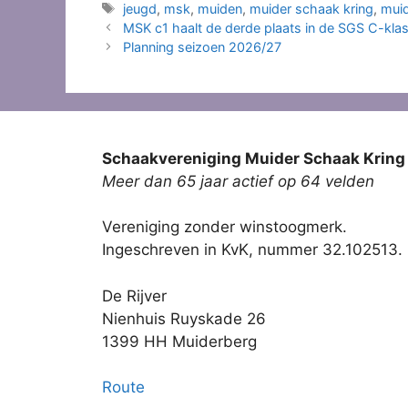
Tags
jeugd
,
msk
,
muiden
,
muider schaak kring
,
mui
MSK c1 haalt de derde plaats in de SGS C-kla
Planning seizoen 2026/27
Schaakvereniging Muider Schaak Kring
Meer dan 65 jaar actief op 64 velden
Vereniging zonder winstoogmerk.
Ingeschreven in KvK, nummer 32.102513.
De Rijver
Nienhuis Ruyskade 26
1399 HH Muiderberg
Route