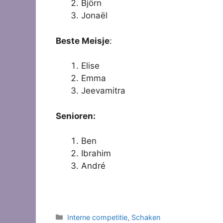
Björn
Jonaël
Beste Meisje
:
Elise
Emma
Jeevamitra
Senioren:
Ben
Ibrahim
André
Categorieën
Interne competitie
,
Schaken