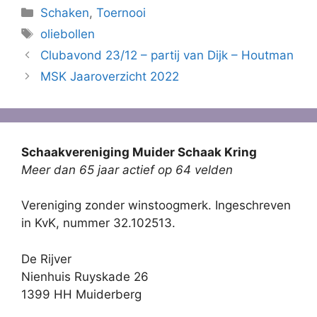
Categorieën
Schaken
,
Toernooi
Tags
oliebollen
Clubavond 23/12 – partij van Dijk – Houtman
MSK Jaaroverzicht 2022
Schaakvereniging Muider Schaak Kring
Meer dan 65 jaar actief op 64 velden
Vereniging zonder winstoogmerk. Ingeschreven
in KvK, nummer 32.102513.
De Rijver
Nienhuis Ruyskade 26
1399 HH Muiderberg