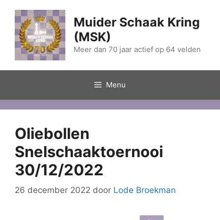
Ga
naar
Muider Schaak Kring
de
(MSK)
inhoud
Meer dan 70 jaar actief op 64 velden
Menu
Oliebollen
Snelschaaktoernooi
30/12/2022
26 december 2022
door
Lode Broekman