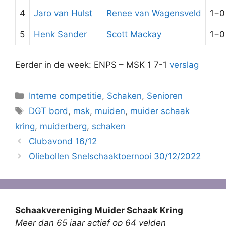
4
Jaro van Hulst
Renee van Wagensveld
1−0
5
Henk Sander
Scott Mackay
1−0
Eerder in de week: ENPS – MSK 1 7-1
verslag
Categorieën
Interne competitie
,
Schaken
,
Senioren
Tags
DGT bord
,
msk
,
muiden
,
muider schaak
kring
,
muiderberg
,
schaken
Clubavond 16/12
Oliebollen Snelschaaktoernooi 30/12/2022
Schaakvereniging Muider Schaak Kring
Meer dan 65 jaar actief op 64 velden