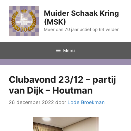
Ga
naar
Muider Schaak Kring
de
(MSK)
inhoud
Meer dan 70 jaar actief op 64 velden
Menu
Clubavond 23/12 – partij
van Dijk – Houtman
26 december 2022
door
Lode Broekman