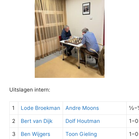
Uitslagen intern:
1
Lode Broekman
Andre Moons
½−
2
Bert van Dijk
Dolf Houtman
1−0
3
Ben Wijgers
Toon Gieling
1−0