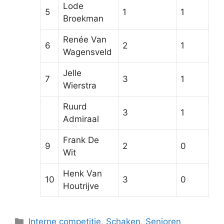
Lode
5
1
1
Broekman
Renée Van
6
2
1
Wagensveld
Jelle
7
3
1
Wierstra
Ruurd
3
1
Admiraal
Frank De
9
2
0
Wit
Henk Van
10
3
0
Houtrijve
Categorieën
Interne competitie
,
Schaken
,
Senioren