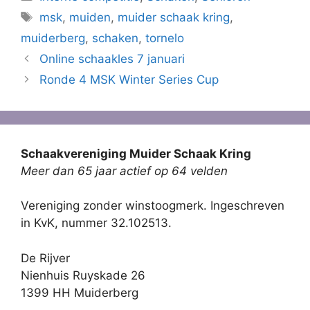
Tags
msk
,
muiden
,
muider schaak kring
,
muiderberg
,
schaken
,
tornelo
Online schaakles 7 januari
Ronde 4 MSK Winter Series Cup
Schaakvereniging Muider Schaak Kring
Meer dan 65 jaar actief op 64 velden
Vereniging zonder winstoogmerk. Ingeschreven
in KvK, nummer 32.102513.
De Rijver
Nienhuis Ruyskade 26
1399 HH Muiderberg