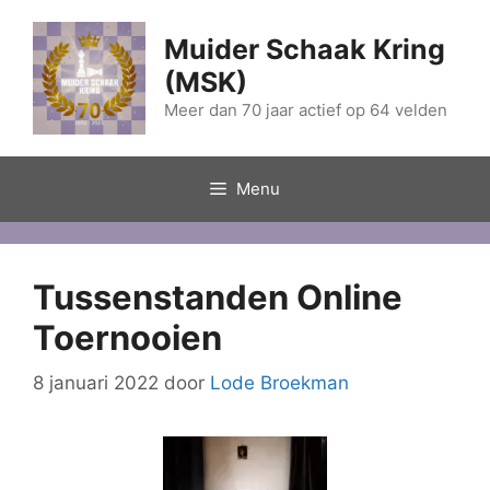
Ga
naar
Muider Schaak Kring
de
(MSK)
inhoud
Meer dan 70 jaar actief op 64 velden
Menu
Tussenstanden Online
Toernooien
8 januari 2022
door
Lode Broekman