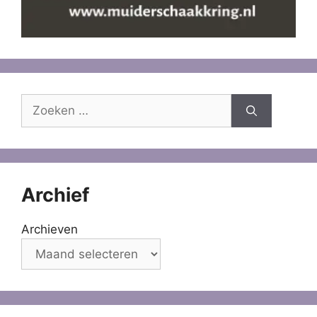
Zoek
naar:
Archief
Archieven