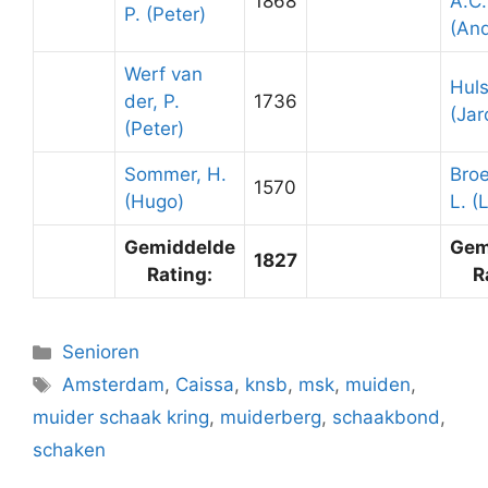
1868
A.C
P. (Peter)
(And
Werf van
Huls
der, P.
1736
(Jar
(Peter)
Sommer, H.
Bro
1570
(Hugo)
L. (
Gemiddelde
Gem
1827
Rating:
R
Categorieën
Senioren
Tags
Amsterdam
,
Caissa
,
knsb
,
msk
,
muiden
,
muider schaak kring
,
muiderberg
,
schaakbond
,
schaken