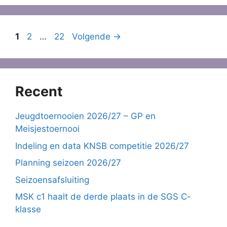
Pagina
Pagina
Pagina
1
2
…
22
Volgende
→
Recent
Jeugdtoernooien 2026/27 – GP en
Meisjestoernooi
Indeling en data KNSB competitie 2026/27
Planning seizoen 2026/27
Seizoensafsluiting
MSK c1 haalt de derde plaats in de SGS C-
klasse