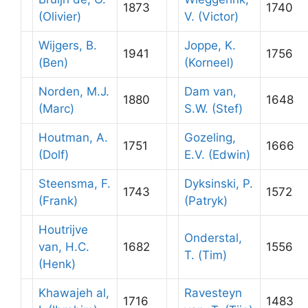
1873
1740
(Olivier)
V. (Victor)
Wijgers, B.
Joppe, K.
1941
1756
(Ben)
(Korneel)
Norden, M.J.
Dam van,
1880
1648
(Marc)
S.W. (Stef)
Houtman, A.
Gozeling,
1751
1666
(Dolf)
E.V. (Edwin)
Steensma, F.
Dyksinski, P.
1743
1572
(Frank)
(Patryk)
Houtrijve
Onderstal,
van, H.C.
1682
1556
T. (Tim)
(Henk)
Khawajeh al,
Ravesteyn
1716
1483