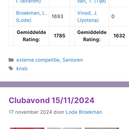
I. (Ibrahim)
van, T. (Tije)
Broekman, L.
Vinod, J.
1693
0
(Lode)
(Jyotsna)
Gemiddelde
Gemiddelde
1785
1632
Rating:
Rating:
Categorieën
externe competitie
,
Senioren
Tags
knsb
Clubavond 15/11/2024
17 november 2024
door
Lode Broekman