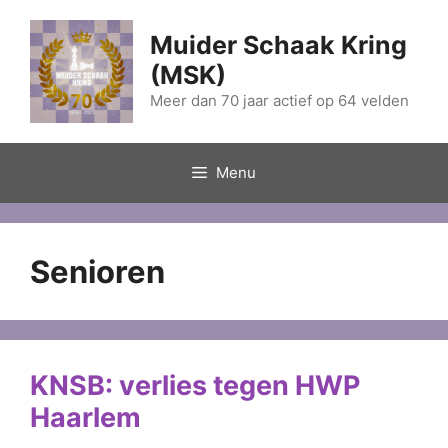
Ga
naar
Muider Schaak Kring
de
(MSK)
inhoud
Meer dan 70 jaar actief op 64 velden
Menu
Senioren
KNSB: verlies tegen HWP
Haarlem