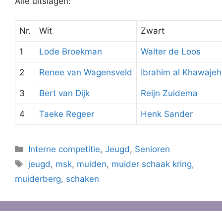
Alle uitslagen:
Nr.
Wit
Zwart
1
Lode Broekman
Walter de Loos
2
Renee van Wagensveld
Ibrahim al Khawajeh
3
Bert van Dijk
Reijn Zuidema
4
Taeke Regeer
Henk Sander
Categorieën
Interne competitie
,
Jeugd
,
Senioren
Tags
jeugd
,
msk
,
muiden
,
muider schaak kring
,
muiderberg
,
schaken