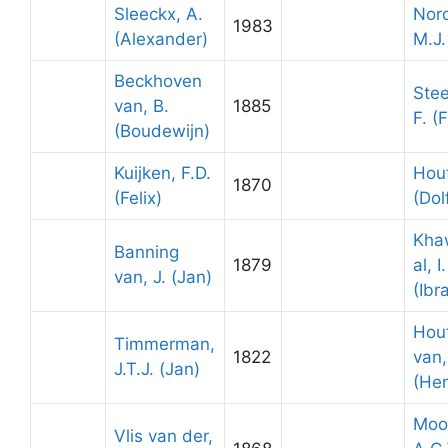
Sleeckx, A.
Nor
1983
(Alexander)
M.J.
Beckhoven
Ste
van, B.
1885
F. (
(Boudewijn)
Kuijken, F.D.
Hou
1870
(Felix)
(Dol
Kha
Banning
1879
al, I.
van, J. (Jan)
(Ibr
Hout
Timmerman,
1822
van,
J.T.J. (Jan)
(He
Moo
Vlis van der,