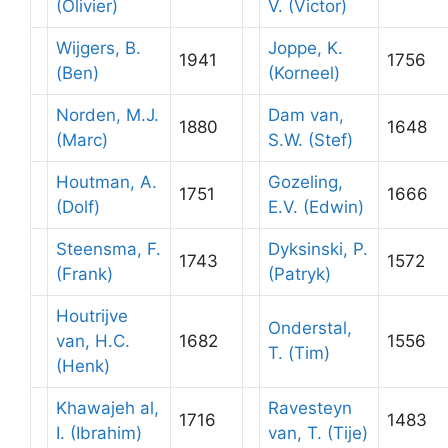
(Olivier)
V. (Victor)
Wijgers, B.
Joppe, K.
1941
1756
(Ben)
(Korneel)
Norden, M.J.
Dam van,
1880
1648
(Marc)
S.W. (Stef)
Houtman, A.
Gozeling,
1751
1666
(Dolf)
E.V. (Edwin)
Steensma, F.
Dyksinski, P.
1743
1572
(Frank)
(Patryk)
Houtrijve
Onderstal,
van, H.C.
1682
1556
T. (Tim)
(Henk)
Khawajeh al,
Ravesteyn
1716
1483
I. (Ibrahim)
van, T. (Tije)