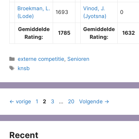
Broekman, L.
Vinod, J.
1693
0
(Lode)
(Jyotsna)
Gemiddelde
Gemiddelde
1785
1632
Rating:
Rating:
Categorieën
externe competitie
,
Senioren
Tags
knsb
Pagina
Pagina
Pagina
Pagina
←
vorige
1
2
3
…
20
Volgende
→
Recent