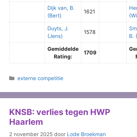
Dijk van, B.
Her
1621
(Bert)
(Wi
Duyts, J.
Sm
1578
(Jens)
B. 
Gemiddelde
Ge
1709
Rating:
Categorieën
externe competitie
KNSB: verlies tegen HWP
Haarlem
2 november 2025
door
Lode Broekman