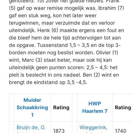
genoteerd. Tot zover het goede nieuws. Frank
(5) gaf op waar remise mogelijk was. Ibrahim (7)
gaf een stuk weg, kon het later weer
terugwinnen, maar verzuimde dat en verloor
uiteindelijk. Henk (6) maakte ergens een fout en
die bleef hem de hele tijd achtervolgen tot aan
de opgave. Tussenstand 1,5 – 3,5 en de top 3-
borden moeten nog beslist worden. Olivier (1)
wint, Marc (3) staat beter, maar ook hij kan
uiteindelijk geen punten scoren: 2,5 – 4,5: het
pleit is beslecht in ons nadeel. Ben (2) wint en
brengt de eindstand op 3,5 -4,5.
Muider
HWP
Schaakkring
Rating
Rating
Haarlem 7
1
Bruijn de, O.
Wieggerink,
1873
1740