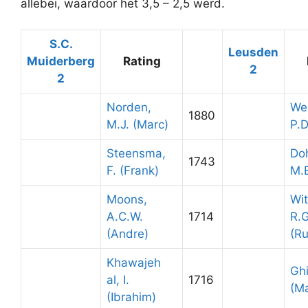
allebei, waardoor het 3,5 – 2,5 werd.
S.C.
Leusden
Muiderberg
Rating
2
2
Norden,
Wei
1880
M.J. (Marc)
P.D
Steensma,
Do
1743
F. (Frank)
M.E
Moons,
Wit
A.C.W.
1714
R.G
(Andre)
(R
Khawajeh
Ghi
al, I.
1716
(Ma
(Ibrahim)