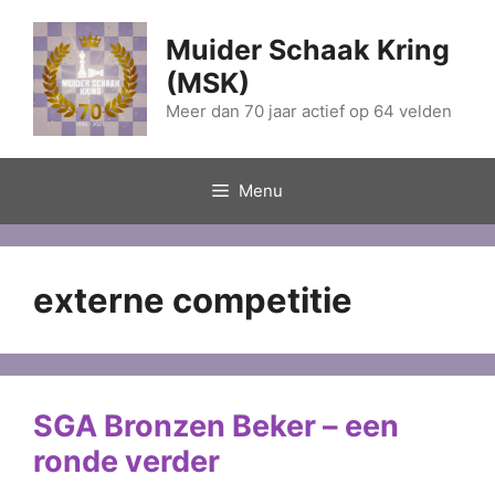
Ga
naar
Muider Schaak Kring
de
(MSK)
inhoud
Meer dan 70 jaar actief op 64 velden
Menu
externe competitie
SGA Bronzen Beker – een
ronde verder