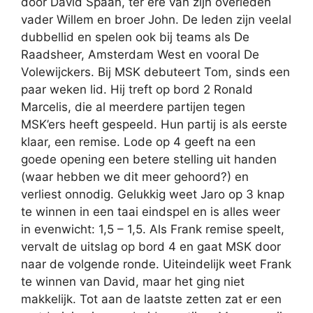
door David Spaan, ter ere van zijn overleden
vader Willem en broer John. De leden zijn veelal
dubbellid en spelen ook bij teams als De
Raadsheer, Amsterdam West en vooral De
Volewijckers. Bij MSK debuteert Tom, sinds een
paar weken lid. Hij treft op bord 2 Ronald
Marcelis, die al meerdere partijen tegen
MSK’ers heeft gespeeld. Hun partij is als eerste
klaar, een remise. Lode op 4 geeft na een
goede opening een betere stelling uit handen
(waar hebben we dit meer gehoord?) en
verliest onnodig. Gelukkig weet Jaro op 3 knap
te winnen in een taai eindspel en is alles weer
in evenwicht: 1,5 – 1,5. Als Frank remise speelt,
vervalt de uitslag op bord 4 en gaat MSK door
naar de volgende ronde. Uiteindelijk weet Frank
te winnen van David, maar het ging niet
makkelijk. Tot aan de laatste zetten zat er een