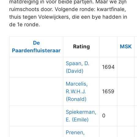
matdreiging in voor beide partijen. Maar we zijn
ruimschoots door. Volgende ronde: kwartfinale,
thuis tegen Volewijckers, die een bye hadden in
de 1e ronde.
De
Rating
MSK
Paardenfluisteraar
Spaan, D.
1694
(David)
Marcelis,
R.W.H.J.
1659
(Ronald)
Spiekerman,
0
E. (Emile)
Prenen,