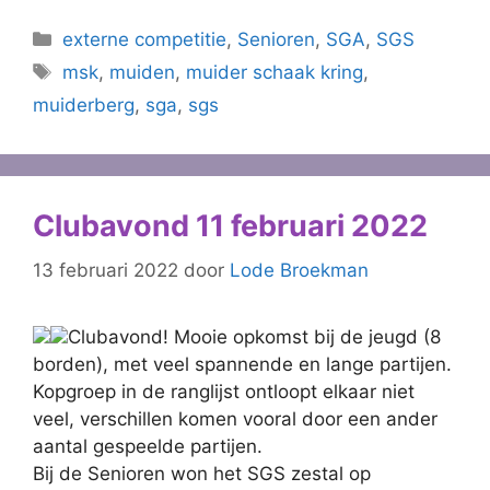
Categorieën
externe competitie
,
Senioren
,
SGA
,
SGS
Tags
msk
,
muiden
,
muider schaak kring
,
muiderberg
,
sga
,
sgs
Clubavond 11 februari 2022
13 februari 2022
door
Lode Broekman
Clubavond! Mooie opkomst bij de jeugd (8
borden), met veel spannende en lange partijen.
Kopgroep in de ranglijst ontloopt elkaar niet
veel, verschillen komen vooral door een ander
aantal gespeelde partijen.
Bij de Senioren won het SGS zestal op