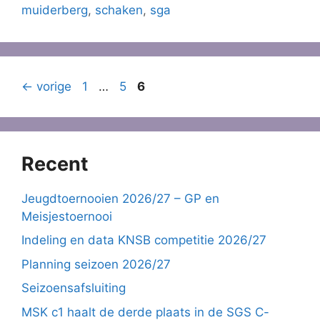
muiderberg
,
schaken
,
sga
Pagina
Pagina
Pagina
←
vorige
1
…
5
6
Recent
Jeugdtoernooien 2026/27 – GP en
Meisjestoernooi
Indeling en data KNSB competitie 2026/27
Planning seizoen 2026/27
Seizoensafsluiting
MSK c1 haalt de derde plaats in de SGS C-