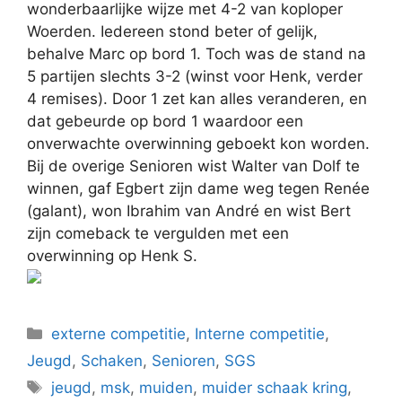
wonderbaarlijke wijze met 4-2 van koploper
Woerden. Iedereen stond beter of gelijk,
behalve Marc op bord 1. Toch was de stand na
5 partijen slechts 3-2 (winst voor Henk, verder
4 remises). Door 1 zet kan alles veranderen, en
dat gebeurde op bord 1 waardoor een
onverwachte overwinning geboekt kon worden.
Bij de overige Senioren wist Walter van Dolf te
winnen, gaf Egbert zijn dame weg tegen Renée
(galant), won Ibrahim van André en wist Bert
zijn comeback te vergulden met een
overwinning op Henk S.
Categorieën
externe competitie
,
Interne competitie
,
Jeugd
,
Schaken
,
Senioren
,
SGS
Tags
jeugd
,
msk
,
muiden
,
muider schaak kring
,