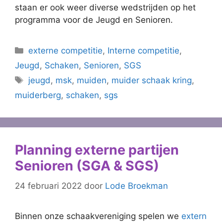
staan er ook weer diverse wedstrijden op het
programma voor de Jeugd en Senioren.
Categorieën
externe competitie
,
Interne competitie
,
Jeugd
,
Schaken
,
Senioren
,
SGS
Tags
jeugd
,
msk
,
muiden
,
muider schaak kring
,
muiderberg
,
schaken
,
sgs
Planning externe partijen
Senioren (SGA & SGS)
24 februari 2022
door
Lode Broekman
Binnen onze schaakvereniging spelen we
extern