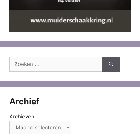
Zoek
naar:
Archief
Archieven