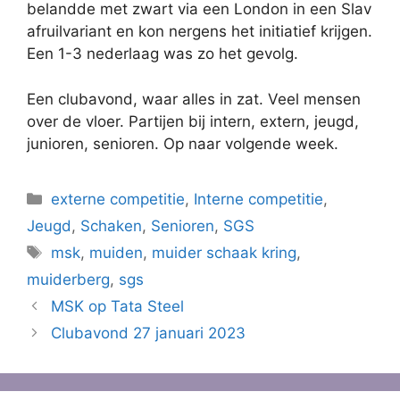
belandde met zwart via een London in een Slav
afruilvariant en kon nergens het initiatief krijgen.
Een 1-3 nederlaag was zo het gevolg.
Een clubavond, waar alles in zat. Veel mensen
over de vloer. Partijen bij intern, extern, jeugd,
junioren, senioren. Op naar volgende week.
Categorieën
externe competitie
,
Interne competitie
,
Jeugd
,
Schaken
,
Senioren
,
SGS
Tags
msk
,
muiden
,
muider schaak kring
,
muiderberg
,
sgs
MSK op Tata Steel
Clubavond 27 januari 2023