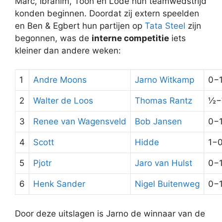
Marc, Ibrahim, Toon en Lode hun teamwedstrijd
konden beginnen. Doordat zij extern speelden
en Ben & Egbert hun partijen op
Tata Steel
zijn
begonnen, was de
interne competitie
iets
kleiner dan andere weken:
1
Andre Moons
Jarno Witkamp
0−
2
Walter de Loos
Thomas Rantz
½
3
Renee van Wagensveld
Bob Jansen
0−
4
Scott
Hidde
1−
5
Pjotr
Jaro van Hulst
0−
6
Henk Sander
Nigel Buitenweg
0−
Door deze uitslagen is Jarno de winnaar van de