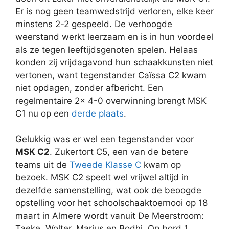
Er is nog geen teamwedstrijd verloren, elke keer
minstens 2-2 gespeeld. De verhoogde
weerstand werkt leerzaam en is in hun voordeel
als ze tegen leeftijdsgenoten spelen. Helaas
konden zij vrijdagavond hun schaakkunsten niet
vertonen, want tegenstander Caïssa C2 kwam
niet opdagen, zonder afbericht. Een
regelmentaire 2x 4-0 overwinning brengt MSK
C1 nu op een
derde plaats
.
Gelukkig was er wel een tegenstander voor
MSK C2
. Zukertort C5, een van de betere
teams uit de
Tweede Klasse C
kwam op
bezoek. MSK C2 speelt wel vrijwel altijd in
dezelfde samenstelling, wat ook de beoogde
opstelling voor het schoolschaaktoernooi op 18
maart in Almere wordt vanuit De Meerstroom:
Taeke, Wolter, Marius en Bodhi. Op bord 1