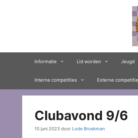
Ga
naar
de
inhoud
Informatie
Lid worden
Jeugd
Interne competities
Externe competiti
Clubavond 9/6
10 juni 2023
door
Lode Broekman