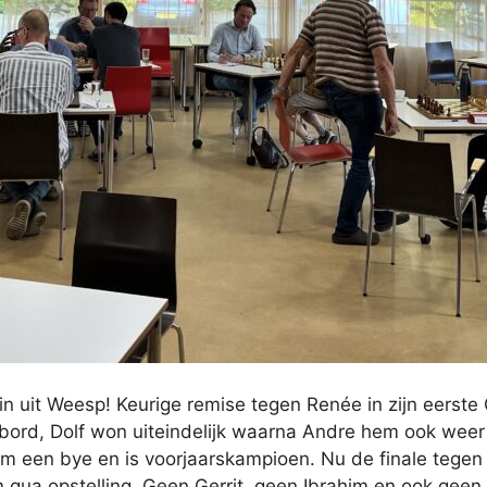
 uit Weesp! Keurige remise tegen Renée in zijn eerste O
bord, Dolf won uiteindelijk waarna Andre hem ook weer n
m een bye en is voorjaarskampioen. Nu de finale tegen J
 qua opstelling. Geen Gerrit, geen Ibrahim en ook geen