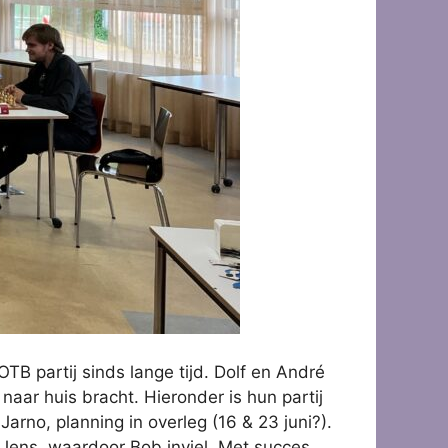
TB partij sinds lange tijd. Dolf en André
aar huis bracht. Hieronder is hun partij
arno, planning in overleg (16 & 23 juni?).
 Jens, waardoor Bob inviel. Met succes,