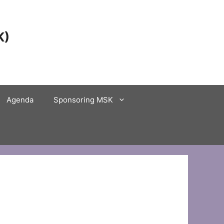
K)
Agenda
Sponsoring MSK